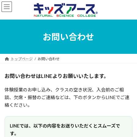
コ
ナ
ン
ビ
テ
ゲ
ン
ー
ツ
シ
へ
ョ
お問い合わせ
ス
ン
キ
に
ッ
移
プ
動
トップページ
お問い合わせ
お問い合わせはLINEよりお願いいたします。
体験授業のお申し込み、クラスの空き状況、入会前のご相
談、欠席・振替のご連絡などは、下のボタンからLINEでご連
絡ください。
LINEでは、以下の内容をお送りいただくとスムーズで
す。